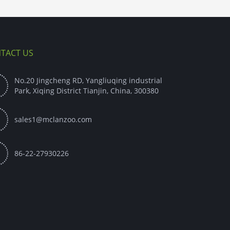
TACT US
No.20 Jingcheng RD, Yangliuqing industrial

Park, Xiqing District Tianjin, China, 300380

sales1@mclanzoo.com

86-22-27930226