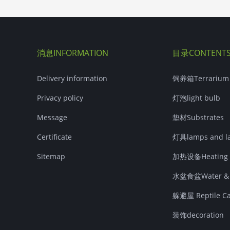
消息INFORMATION
目录CONTENT
Delivery information
饲养箱Terrarium
Privacy policy
灯泡light bulb
Message
垫材Substrates
Certificate
灯具lamps and la
Sitemap
加热设备Heating 
水盆食盆Water & F
躲避屋 Reptile Cav
装饰decoration