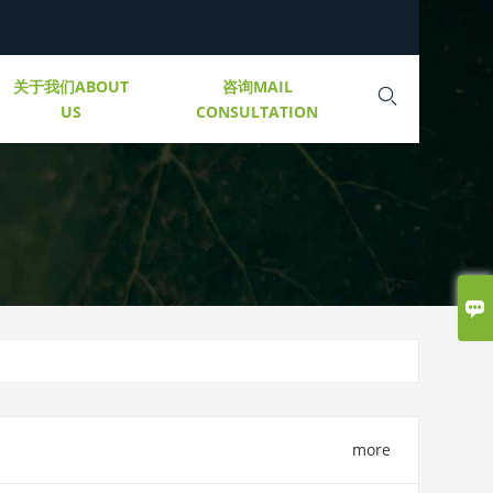
关于我们ABOUT
咨询MAIL

US
CONSULTATION

more