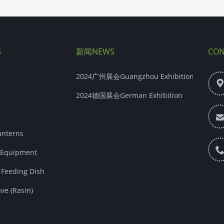
S
新闻NEWS
CON
2024广州展会Guangzhou Exhibition
2024德国展会German Exhibition
nterns
Equipment
eeding Dish
e (Rasin)